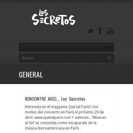
GENERAL
RENCONTRE AVEC… Los Secretos
Entrevista en el magazine Qué tal París? con
motivo del concierto en París el próximo 29 de
abril. www.quetalparis.com Y además… ‘Músicas
al Sol’ se consolida como escaparate de la
música iberoamericana en París