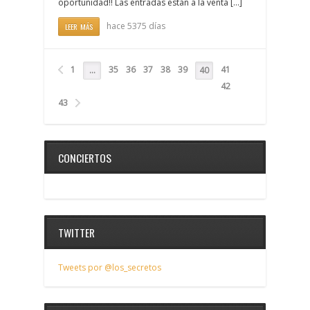
oportunidad!! Las entradas están a la venta [...]
hace 5375 días
LEER MÁS
1
35
36
37
38
39
41
…
40
42
43
CONCIERTOS
TWITTER
Tweets por @los_secretos