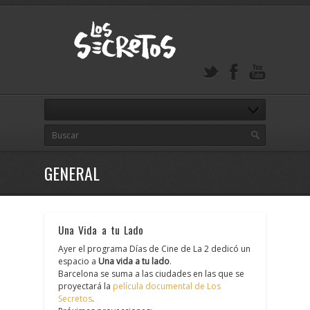
GENERAL
Una Vida a tu Lado
Ayer el programa Días de Cine de La 2 dedicó un
espacio a
Una vida a tu lado
.
Barcelona se suma a las ciudades en las que se
proyectará la
película documental de Los
Secretos
.