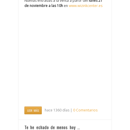
Nuevas entradas a la venta a partir del
lunes 21
de noviembre a las 10h
en
www.wizinkcenter.es
hace 1360 días |
0 Comentarios
LEER MÁS
Te he echado de menos hoy …