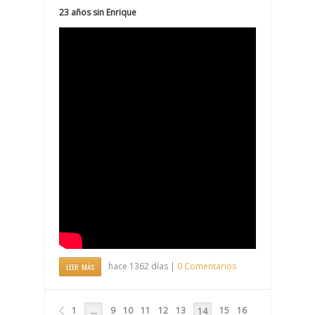
23 años sin Enrique
hace 1362 días |
0 Comentarios
LEER MÁS
1
9
10
11
12
13
15
16
…
14